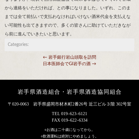
から連絡をいただければ、との事になりました。いずれ、このま
までは全て前払いで支払わなければいけない酒米代金を支払えな
い可能性も出てきますので、多くの皆さんに助けていただきなが
ら前に進んでいきたいと思います。
Categories:
←
岩手銀行岩山頭取を訪問
投稿ナビゲーション
日本医師会でGI岩手の酒
→
岩手県酒造組合・岩手県酒造協同組合
〒020-0063 岩手県盛岡市材木町2番26号 近三ビル３階 302号室
TEL
019–623–6121
FAX
019–622–6334
○お酒は二十歳になってから。
○飲酒運転は絶対にやめましょう。