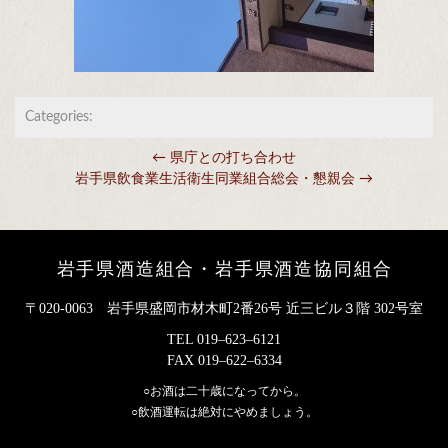
Categories:
←
県庁との打ち合わせ
投稿ナビゲーション
岩手県飲食業生活衛生同業組合総会・懇親会
→
岩手県酒造組合・岩手県酒造協同組合
〒020-0063 岩手県盛岡市材木町2番26号 近三ビル３階 302号室
TEL
019–623–6121
FAX
019–622–6334
○お酒は二十歳になってから。
○飲酒運転は絶対にやめましょう。