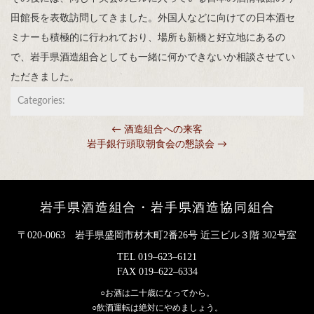
田館長を表敬訪問してきました。外国人などに向けての日本酒セ
ミナーも積極的に行われており、場所も新橋と好立地にあるの
で、岩手県酒造組合としても一緒に何かできないか相談させてい
ただきました。
Categories:
←
酒造組合への来客
投稿ナビゲーション
岩手銀行頭取朝食会の懇談会
→
岩手県酒造組合・岩手県酒造協同組合
〒020-0063 岩手県盛岡市材木町2番26号 近三ビル３階 302号室
TEL
019–623–6121
FAX
019–622–6334
○お酒は二十歳になってから。
○飲酒運転は絶対にやめましょう。